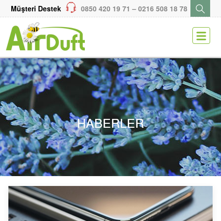
Müşteri Destek
0850 420 19 71 – 0216 508 18 78
ENGLISH
KARİYER
MEDYA
SİTEMAP
HABERLER