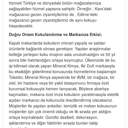
hizmeti Türkiye ve dünyadaki bütün mağazalarınıza
sağlayabilen hizmet yapısına sahiptir. Örneğin ; Kars’daki
mağazanızı gezen ziyaretçileriniz de , Edirne’deki
mağazanızı gezen ziyaretçileriniz de aynı kokuyu
hissedecektir.
Doğru Ortam Kokulandırma ve Markanıza Etkisi;
Kapalı mekanlarda kokuların mimari yapıyla ve satılan
ürünlerle bağlantılı olması gerekiyor. Yapılan araştırmalar
belleğe yerleşen koku imajının asla unutulmadığını ve 50 yıl
sonra bile hatırlandığını ortaya koymuştur. Ülkemizde de bu
işi bilimsel olarak yapan Mineral Kimya, Air Duft markasıyla
bu eksikliğin giderilmesi konusunda hizmetlerine başlamıştır.
Tüketici, Mineral Kimya sayesinde bir AVM, bir mağaza, bir
otel, bir hastane veya bir yakıt istasyonunu firmaya özel
kurumsal kokusuyla hemen tanıyacak, Böylece abartıya
kaçmadan, mekana özel imza kokuların yaratılmasıyla estetik
açıdan markanızı da kokunuzla tescillendirmiş olacaksınız.
Müşteriler ile yapılan anketler, temizlik ve mekan kokusunun
müşteriler için çok önemli olduğu ve ilk sırada yer aldığını
ortaya koymaktadır. Gürültü desibeli, dekorasyon,
ışıklandırma ve diğer faktörler sırayla bunları takip