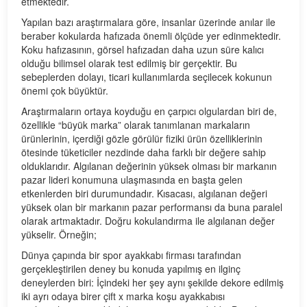
etmektedir.
Yapılan bazı araştırmalara göre, insanlar üzerinde anılar ile
beraber kokularda hafızada önemli ölçüde yer edinmektedir.
Koku hafızasının, görsel hafızadan daha uzun süre kalıcı
olduğu bilimsel olarak test edilmiş bir gerçektir. Bu
sebeplerden dolayı, ticari kullanımlarda seçilecek kokunun
önemi çok büyüktür.
Araştırmaların ortaya koyduğu en çarpıcı olgulardan biri de,
özellikle “büyük marka” olarak tanımlanan markaların
ürünlerinin, içerdiği gözle görülür fiziki ürün özelliklerinin
ötesinde tüketiciler nezdinde daha farklı bir değere sahip
olduklarıdır. Algılanan değerinin yüksek olması bir markanın
pazar lideri konumuna ulaşmasında en başta gelen
etkenlerden biri durumundadır. Kısacası, algılanan değeri
yüksek olan bir markanın pazar performansı da buna paralel
olarak artmaktadır. Doğru kokulandırma ile algılanan değer
yükselir. Örneğin;
Dünya çapında bir spor ayakkabı firması tarafından
gerçekleştirilen deney bu konuda yapılmış en ilginç
deneylerden biri: İçindeki her şey aynı şekilde dekore edilmiş
iki ayrı odaya birer çift x marka koşu ayakkabısı