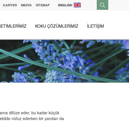
KARİYER
MEDYA
SİTEMAP
ENGLISH
ETİMLERİMİZ
KOKU ÇÖZÜMLERİMİZ
İLETİŞİM
tama difüze eder, bu kadar küçük
ekilde nüfuz ederken bir yandan da