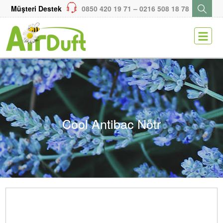
Müşteri Destek
0850 420 19 71 – 0216 508 18 78
ENGLISH
KARİYER
MEDYA
SİTEMAP
Cool Antibac Nötr