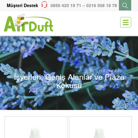
Müşteri Destek
0850 420 19 71 – 0216 508 18 78
ENGLISH
KARİYER
MEDYA
SİTEMAP
İşyerleri, Geniş Alanlar ve Plaza
Kokusu