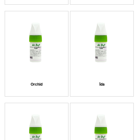
Orchid
İda